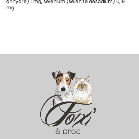
anhydre) 1 mg, sélénium (sélénite desodium) 0,19
mg