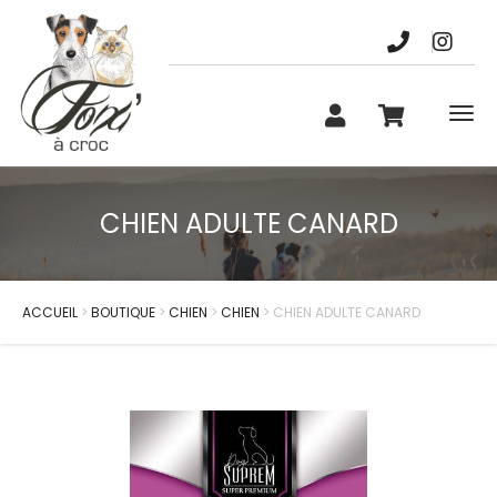
Nos marques
Actualités
Contact
Chien
Chat
CHIEN ADULTE CANARD
ACCUEIL
>
BOUTIQUE
>
CHIEN
>
CHIEN
> CHIEN ADULTE CANARD